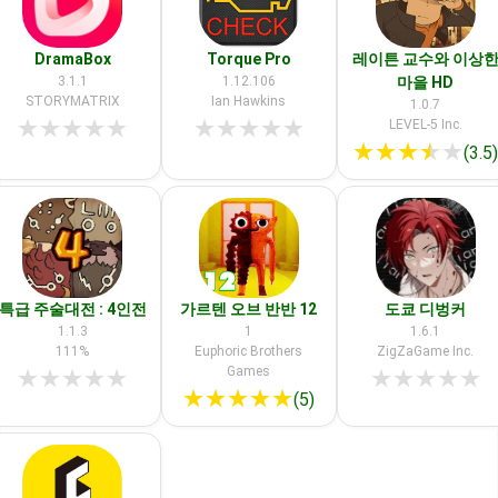
DramaBox
Torque Pro
레이튼 교수와 이상
3.1.1
1.12.106
마을 HD
STORYMATRIX
Ian Hawkins
1.0.7
★
★
★
★
★
★
★
★
★
★
LEVEL-5 Inc.
★
★
★
★
★
(3.5
특급 주술대전 : 4인전
가르텐 오브 반반 12
도쿄 디벙커
1.1.3
1
1.6.1
111%
Euphoric Brothers
ZigZaGame Inc.
Games
★
★
★
★
★
★
★
★
★
★
★
★
★
★
★
(5)