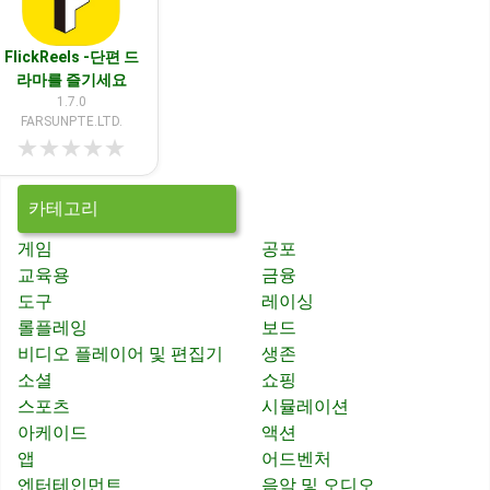
FlickReels -단편 드
라마를 즐기세요
1.7.0
FARSUNPTE.LTD.
★
★
★
★
★
카테고리
게임
공포
교육용
금융
도구
레이싱
롤플레잉
보드
비디오 플레이어 및 편집기
생존
소셜
쇼핑
스포츠
시뮬레이션
아케이드
액션
앱
어드벤처
엔터테인먼트
음악 및 오디오