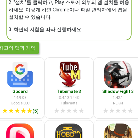
2. "설치"를 클릭하고, Play 스토어 외부의 앱 설치를 허용
하세요. 이렇게 하면 Chrome이나 파일 관리자에서 앱을
설치할 수 있습니다.
3. 화면의 지침을 따라 진행하세요.
최고의 앱과 게임
Gboard
Tubemate 3
Shadow Fight 3
14.9.08
3.4.12.1443
1.42.1
Google LLC
Tubemate
NEKKI
★
★
★
★
★
★
★
★
★
★
★
★
★
★
★
(5)